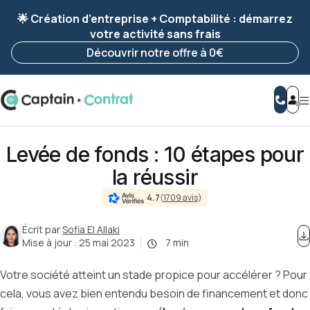
Ravis de vous revoir ! Votre démarche
a été
🌟 Création d’entreprise + Comptabilité : démarrez
enregistrée 🚀
votre activité sans frais
Reprendre ma démarche
Découvrir notre offre à 0€
Levée de fonds : 10 étapes pour
la réussir
4.7
(
1709 avis
)
Écrit par
Sofia El Allaki
Mise à jour :
25 mai 2023
7 min
Votre société atteint un stade propice pour accélérer ? Pour
cela, vous avez bien entendu besoin de financement et donc