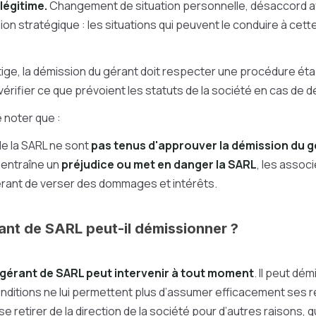
légitime.
Changement de situation personnelle, désaccord a
ion stratégique : les situations qui peuvent le conduire à cett
itige, la démission du gérant doit respecter une procédure établi
vérifier ce que prévoient les statuts de la société en cas de d
e noter que :
e la SARL ne sont
pas tenus d'approuver la démission du 
n entraîne un
préjudice ou met en danger la SARL
, les assoc
rant de verser des dommages et intérêts.
ant de SARL peut-il démissionner ?
gérant de SARL peut intervenir à tout moment
. Il peut dém
nditions ne lui permettent plus d’assumer efficacement ses 
 se retirer de la direction de la société pour d’autres raisons, q