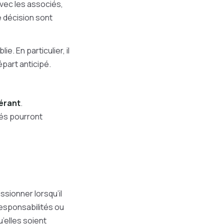
vec les associés,
e décision sont
e. En particulier, il
épart anticipé.
gérant
.
iés pourront
issionner lorsqu’il
responsabilités ou
u’elles soient