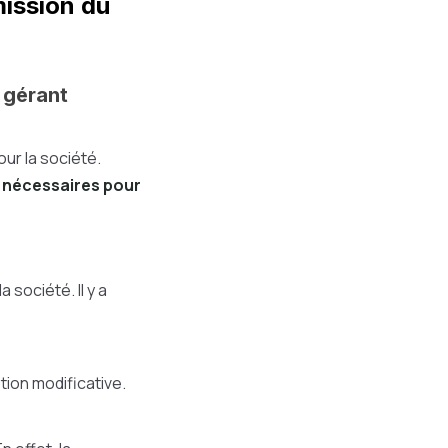
mission du
u gérant
ur la société.
 nécessaires pour
 société. Il y a
ption modificative.