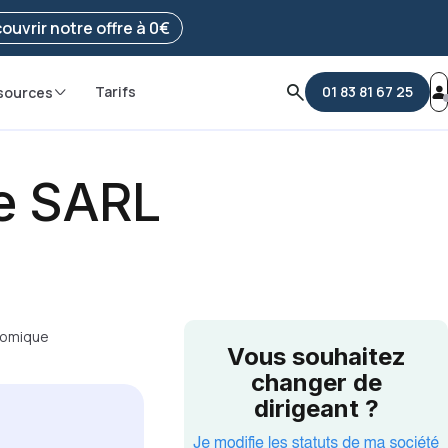
e ma démarche
ouvrir notre offre à 0€
Tarifs
01 83 81 67 25
sources
de SARL
onomique
Vous souhaitez
changer de
dirigeant ?