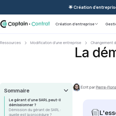
Ravis de vous re
🌟 Création d’entrepris
Création d'entreprise
Gesti
Ressources
Modification d'une entreprise
Changement de
La dém
Écrit par
Pierre-Flor
Sommaire
Le gérant d'une SARL peut-il
démissionner ?
Démission du gérant de SARL :
L'esse
quelle est la procédure ?