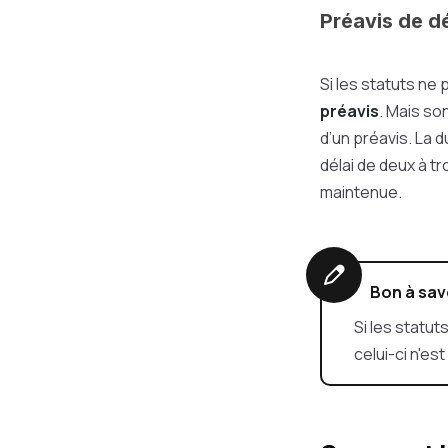
Préavis de d
Si les statuts ne
préavis
. Mais so
d’un préavis. La 
délai de deux à t
maintenue.
Bon à sav
Si les statu
celui-ci n'es