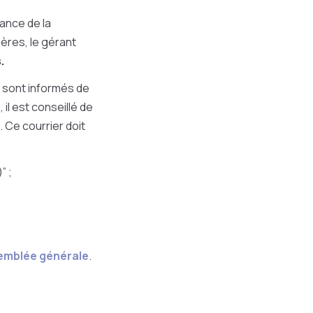
ance de la
ières, le gérant
s.
s sont informés de
il est conseillé de
Ce courrier doit
” ;
emblée générale
.