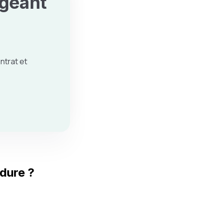
igeant
ntrat et
édure ?