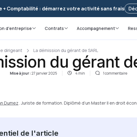
voir ! Votre démarche
a été enregistrée 🚀
Reprendr
e + Comptabilité : démarrez votre activité sans frais
Déc
on d'entreprise
Contrats
Accompagnement
Res
 dirigeant
La démission du gérant de SARL
ission du gérant 
Mise à jour :
27 janvier 2025
4 min
1 commentaire
ian Dumez
. Juriste de formation. Diplômé d’un Master II en droit éc
ntiel de l'article