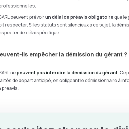
professionnelles.
 SARL peuvent prévoir
un délai de préavis obligatoire
que le 
t respecter. Si les statuts sont silencieux à ce sujet, la démi
especter de délai spécifique
.
peuvent-ils empêcher la démission du gérant ?
 SARL ne
peuvent pas interdire la démission du gérant
. Cep
lités de départ anticipé, en obligeant le démissionnaire à in
 préavis.