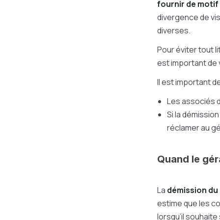
fournir de motif 
divergence de vis
diverses.
Pour éviter tout l
est important de 
Il est important d
Les associés d
Si la démissio
réclamer au gé
Quand le gér
La
démission du 
estime que les co
lorsqu’il souhaite