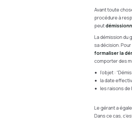
Avant toute chose
procédure à respe
peut
démissionn
La démission du g
sa décision. Pour 
formaliser la dé
comporter des me
l’objet : “Démi
la date effecti
les raisons de 
Le gérant a égalem
Dans ce cas, c’est