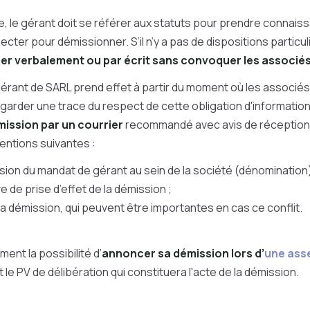
, le gérant doit se référer aux statuts pour prendre connaiss
cter pour démissionner. S’il n’y a pas de dispositions particul
er verbalement ou par écrit sans convoquer les associé
érant de SARL prend effet à partir du moment où les associé
garder une trace du respect de cette obligation d'information, 
mission par un courrier
recommandé avec avis de réception. 
ntions suivantes :
ssion du mandat de gérant au sein de la société (dénomination)
ve de prise d’effet de la démission ;
la démission, qui peuvent être importantes en cas ce conflit.
ent la possibilité d’
annoncer sa démission lors d’
une ass
 le PV de délibération qui constituera l'acte de la démission.