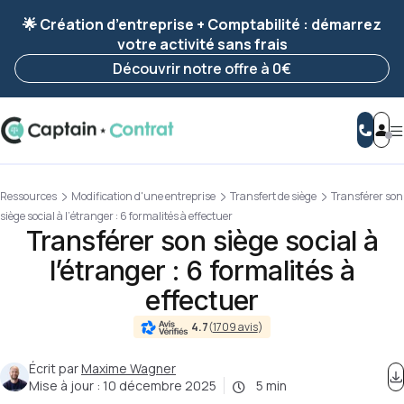
Ravis de vous revoir ! Votre démarche
a été
🌟 Création d’entreprise + Comptabilité : démarrez
enregistrée 🚀
votre activité sans frais
Reprendre ma démarche
Découvrir notre offre à 0€
Ressources
Modification d'une entreprise
Transfert de siège
Transférer son
siège social à l’étranger : 6 formalités à effectuer
Transférer son siège social à
l’étranger : 6 formalités à
effectuer
4.7
(
1709 avis
)
Écrit par
Maxime Wagner
Mise à jour :
10 décembre 2025
5 min