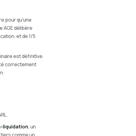
dre pour qu'une
ne AGE délibère
ation, et de 1/5
aire est définitive.
 été correctement
n.
ARL.
-liquidation
, un
un tiers comme un