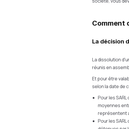
société, vous de
Comment d
La décision d
La dissolution d'
réunis en assemb
Et pour être valab
selon la date de c
Pour les SARL c
moyennes entre
représentent a
Pour les SARL 
détenues par 