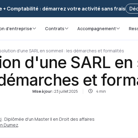
voir ! Votre démarche
a été enregistrée 🚀
Reprendr
e + Comptabilité : démarrez votre activité sans frais
Déc
on d'entreprise
Contrats
Accompagnement
Res
solution d'une SARL en sommeil : les démarches et formalités
tion d'une SARL en
s démarches et forma
Mise à jour :
23 juillet 2025
4 min
i
. Diplômée d'un Master II en Droit des affaires
ian Dumez
.