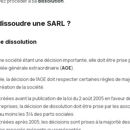
vez procéder à sa
dissolution
.
issoudre une SARL ?
e dissolution
une société étant une décision importante, elle doit être prise
lée générale extraordinaire (
AGE
).
le, la décision de l'AGE doit respecter certaines règles de majo
réation de la société.
réées avant la publication de la loi du 2 août 2005 en faveur d
prises, la décision de dissolution doit être prise par les asso
u moins les 3/4 des parts sociales.
créées après 2005, les décisions sont prises à la majorité des
les associés présents ou représentés.