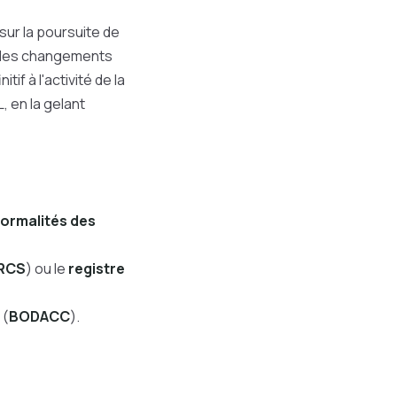
sur la poursuite de
r des changements
if à l'activité de la
, en la gelant
formalités des
RCS
) ou le
registre
s
(
BODACC
).