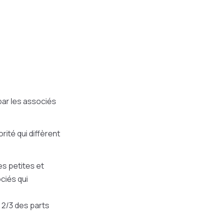
 par les associés
rité qui diffèrent
es petites et
ciés qui
 2/3 des parts