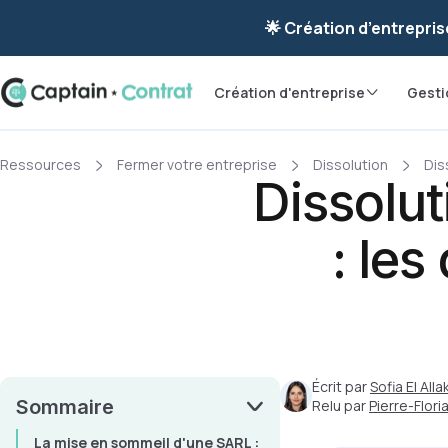
Ravis de vous re
🌟 Création d’entrepris
Création d'entreprise
Gesti
Ressources
Fermer votre entreprise
Dissolution
Dis
Dissolu
: le
Écrit par
Sofia El Allak
Sommaire
Relu par
Pierre-Flor
La mise en sommeil d'une SARL :