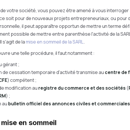
e de votre société, vous pouvez être amené à vous interroger 
e ce soit pour de nouveaux projets entrepreneuriaux, ou pou
ersonnelle, il peut apparaître opportun de mettre un terme définit
ement possible de mettre entre parenthèse l'activité de la SARL
 s'agit de la
mise en sommeil de la SARL
.
vre une telle procédure, il faut notamment :
u gérant ;
n de cessation temporaire d'activité transmise au
centre de 
CFE
) compétent ;
e modification au
registre du commerce et des sociétés
(
RM
) ;
n au
bulletin officiel des annonces civiles et commerciale
a mise en sommeil