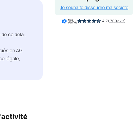
4.7
(
1709 avis
)
de ce délai,
.
ociés en AG.
ce légale,
activité