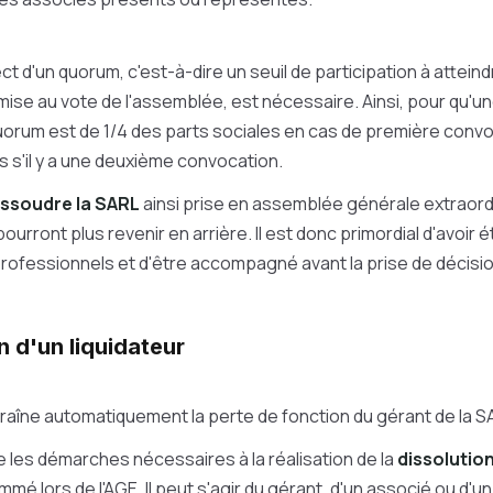
ct d'un quorum, c'est-à-dire un seuil de participation à attein
mise au vote de l'assemblée, est nécessaire. Ainsi, pour qu'u
uorum est de 1/4 des parts sociales en cas de première convoc
s s'il y a une deuxième convocation.
issoudre la SARL
ainsi prise en assemblée générale extraordin
ourront plus revenir en arrière. Il est donc primordial d'avoir
rofessionnels et d'être accompagné avant la prise de décisio
n d'un liquidateur
traîne automatiquement la perte de fonction du gérant de la S
e les démarches nécessaires à la réalisation de la
dissolution
mmé lors de l'AGE. Il peut s'agir du gérant, d'un associé ou d'