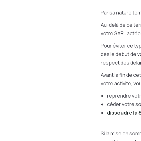
Par sa nature tem
Au-delà de ce ter
votre SARL actée 
Pour éviter ce t
dès le début de v
respect des délai
Avant la fin de ce
votre activité, v
reprendre votre
céder votre so
dissoudre la 
Si la mise en som