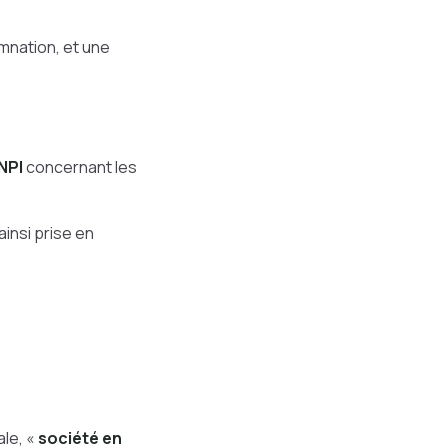
amnation, et une
INPI
concernant les
insi prise en
ale, «
société en