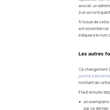
avocat, un admini
à un accord quant 
À l'issue de cet
est essentiel car 
indiquera le nom d
Les autres f
Ce changement (di
journal d'annonc
montant de cette 
Il faut ensuite dé
un exemplaire 
par ce dernier 