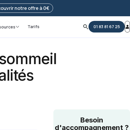
e ma démarche
ouvrir notre offre à 0€
Tarifs
01 83 81 67 25
sources
 sommeil
lités
Besoin
d'accompagnement ?