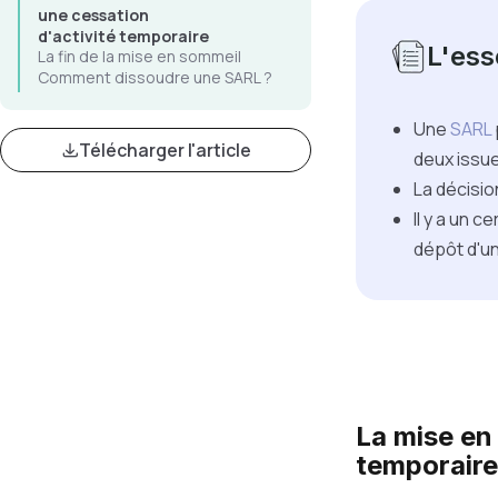
une cessation
d'activité temporaire
L'esse
La fin de la mise en sommeil
Comment dissoudre une SARL ?
Une
SARL
Télécharger l'article
deux issue
La décisio
Il y a un 
dépôt d'un
La mise en
temporaire