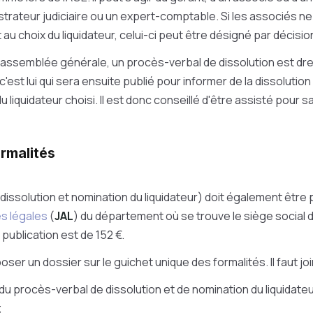
strateur judiciaire ou un expert-comptable. Si les associés n
au choix du liquidateur, celui-ci peut être désigné par décision
te assemblée générale, un procès-verbal de dissolution est d
c'est lui qui sera ensuite publié pour informer de la dissolution
u liquidateur choisi. Il est donc conseillé d'être assisté pour s
ormalités
ssolution et nomination du liquidateur) doit également être 
es légales
(
JAL
) du département où se trouve le siège social d
publication est de 152 €.
poser un dossier sur le guichet unique des formalités. Il faut jo
du procès-verbal de dissolution et de nomination du liquidate
;