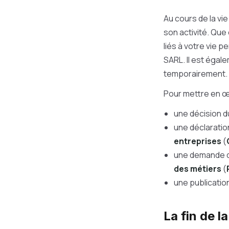
Au cours de la vi
son activité. Qu
liés à votre vie p
SARL. Il est égal
temporairement. Il
Pour mettre en œu
une décision d
une déclaratio
entreprises
(
une demande d
des métiers
(
une publicatio
La fin de l