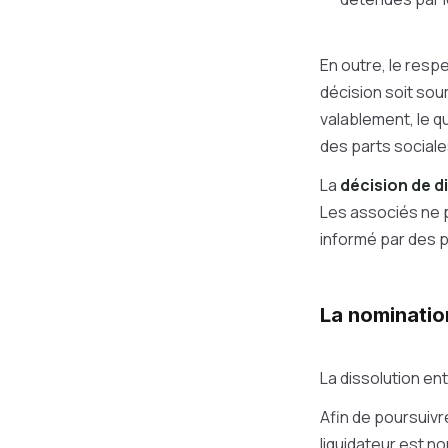
En outre, le respe
décision soit sou
valablement, le q
des parts sociale
La
décision de d
Les associés ne p
informé par des p
La nominatio
La dissolution en
Afin de poursuivr
liquidateur est no