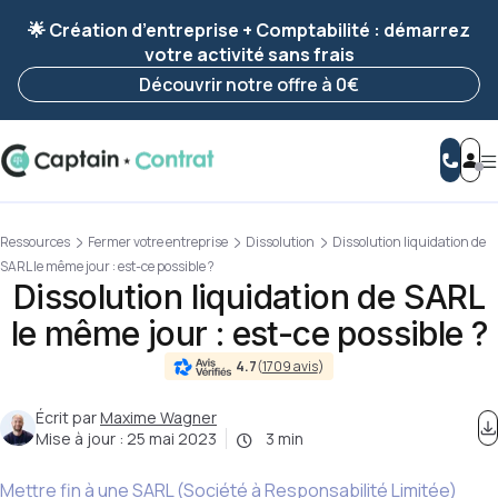
Ravis de vous revoir ! Votre démarche
a été
🌟 Création d’entreprise + Comptabilité : démarrez
enregistrée 🚀
votre activité sans frais
Reprendre ma démarche
Découvrir notre offre à 0€
Ressources
Fermer votre entreprise
Dissolution
Dissolution liquidation de
SARL le même jour : est-ce possible ?
Dissolution liquidation de SARL
le même jour : est-ce possible ?
4.7
(
1709 avis
)
Écrit par
Maxime Wagner
Mise à jour :
25 mai 2023
3 min
Mettre fin à une SARL (Société à Responsabilité Limitée)