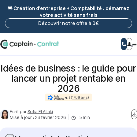
Ravis de vous revoir ! Votre démarche
a été
🌟 Création d’entreprise + Comptabilité : démarrez
enregistrée 🚀
votre activité sans frais
Reprendre ma démarche
Découvrir notre offre à 0€
Idées de business : le guide pour
lancer un projet rentable en
2026
4.7
(
1709 avis
)
Écrit par
Sofia El Allaki
Mise à jour :
23 février 2026
5 min