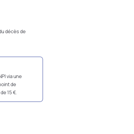
du décès de
NPI via une
point de
de 15 €.