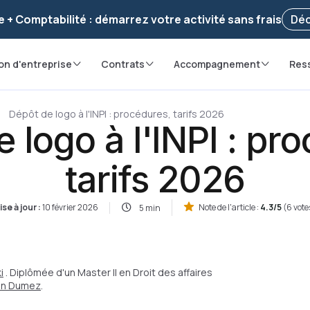
voir ! Votre démarche
a été enregistrée 🚀
Reprendr
e + Comptabilité : démarrez votre activité sans frais
Déc
on d'entreprise
Contrats
Accompagnement
Res
Dépôt de logo à l'INPI : procédures, tarifs 2026
 logo à l'INPI : pr
tarifs 2026
ise à jour :
10 février 2026
Note de l'article :
4.3/5
(6 vote
5 min
i
. Diplômée d'un Master II en Droit des affaires
ian Dumez
.