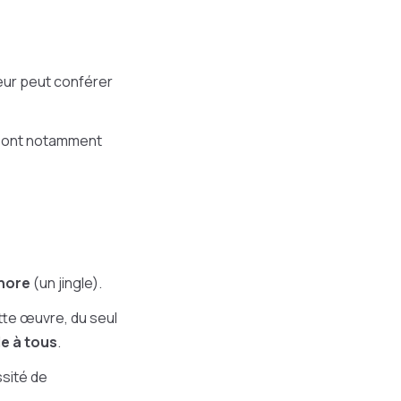
uteur peut conférer
sont notamment
nore
(un jingle).
ette œuvre, du seul
e à tous
.
sité de