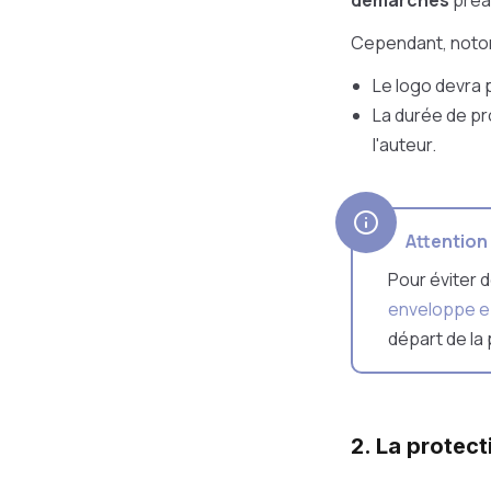
démarches
préa
Cependant, noton
Le logo devra 
La durée de pr
l'auteur.
Attention
Pour éviter d
enveloppe e
départ de la
2. La protec