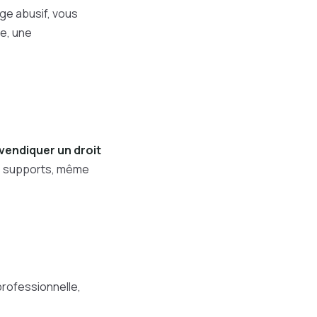
age abusif, vous
re, une
evendiquer un droit
os supports, même
professionnelle,