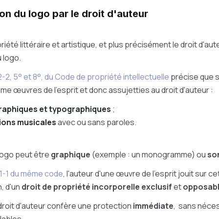
ion du logo par le droit d'auteur
priété littéraire et artistique, et plus précisément le droit d'a
 logo.
112-2, 5° et 8°, du Code de propriété intellectuelle
précise que 
 œuvres de l'esprit et donc assujetties au droit d'auteur :
raphiques et typographiques
;
ions musicales
avec ou sans paroles.
logo peut être
graphique
(exemple : un monogramme) ou
so
 111-1 du même code
, l
'auteur d'une œuvre de l'esprit jouit sur c
n, d'un
droit de propriété incorporelle exclusif
et
opposabl
 droit d'auteur confère une protection
immédiate
, sans néces