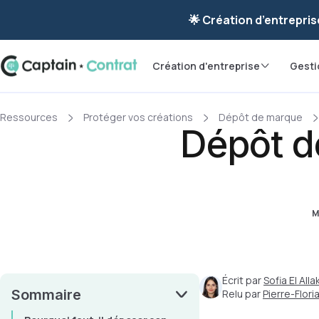
Ravis de vous re
🌟 Création d’entrepris
Création d'entreprise
Gesti
Ressources
Protéger vos créations
Dépôt de marque
Dépôt de
M
Écrit par
Sofia El Allak
Sommaire
Relu par
Pierre-Flor