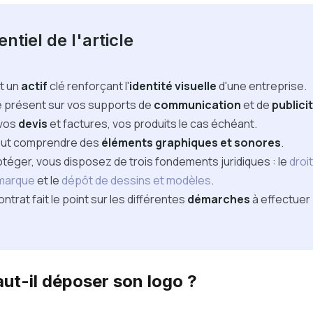
ntiel de l'article
t un
actif
clé renforçant l'
identité visuelle
d'une entreprise.
re présent sur vos supports de
communication
et de
publici
 vos
devis
et factures, vos produits le cas échéant.
eut comprendre des
éléments graphiques et sonores
.
otéger, vous disposez de trois fondements juridiques : le
droi
marque
et le
dépôt de dessins et modèles
.
ntrat fait le point sur les différentes
démarches
à effectuer
aut-il déposer son logo ?