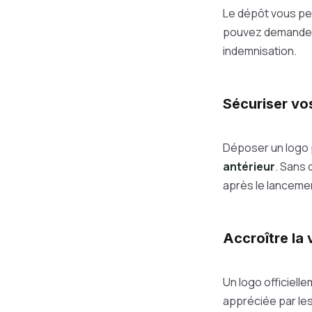
Le dépôt vous pe
pouvez demander l
indemnisation.
Sécuriser vo
Déposer un logo
antérieur
. Sans 
après le lanceme
Accroître la 
Un logo officiell
appréciée par les