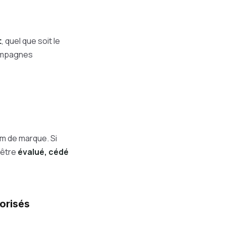
t
, quel que soit le
campagnes
om de marque. Si
 être
évalué, cédé
orisés