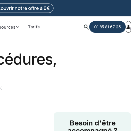
e ma démarche
ouvrir notre offre à 0€
Tarifs
01 83 81 67 25
sources
océdures,
s)
Besoin d'être
accompagné ?