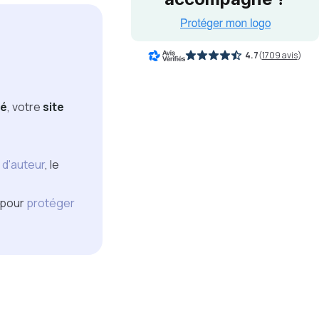
4.7
(
1709 avis
)
té
, votre
site
t d'auteur
, le
 pour
protéger