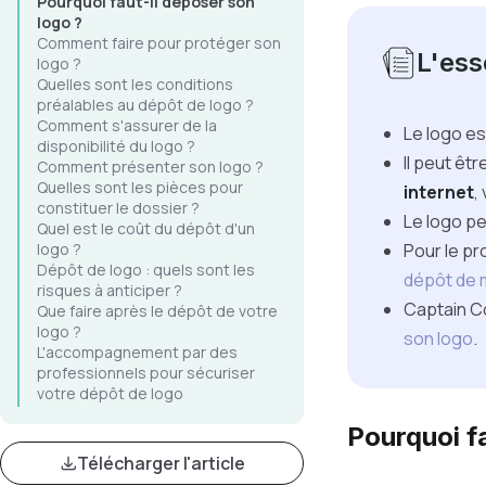
Pourquoi faut-il déposer son
logo ?
Comment faire pour protéger son
L'esse
logo ?
Quelles sont les conditions
préalables au dépôt de logo ?
Comment s'assurer de la
Le logo es
disponibilité du logo ?
Il peut êt
Comment présenter son logo ?
Quelles sont les pièces pour
internet
,
constituer le dossier ?
Le logo p
Quel est le coût du dépôt d'un
logo ?
Pour le pr
Dépôt de logo : quels sont les
dépôt de 
risques à anticiper ?
Captain Co
Que faire après le dépôt de votre
logo ?
son logo
.
L'accompagnement par des
professionnels pour sécuriser
votre dépôt de logo
Pourquoi f
Télécharger l'article