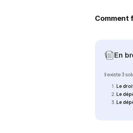
Comment fa
En br
Il existe 3 s
Le droi
Le dép
Le dép