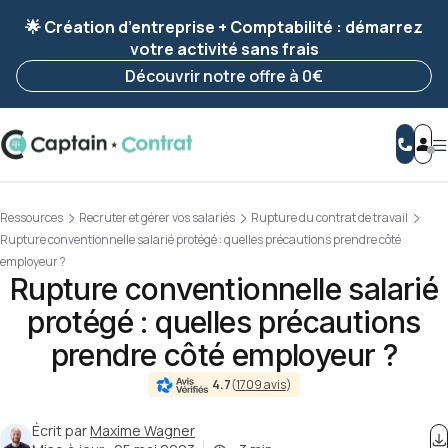
Ravis de vous revoir ! Votre démarche
a été
🌟 Création d’entreprise + Comptabilité : démarrez
enregistrée 🚀
votre activité sans frais
Reprendre ma démarche
Découvrir notre offre à 0€
Ressources
Recruter et gérer vos salariés
Rupture du contrat de travail
Rupture conventionnelle salarié protégé : quelles précautions prendre côté
employeur ?
Rupture conventionnelle salarié
protégé : quelles précautions
prendre côté employeur ?
4.7
(
1709 avis
)
Écrit par
Maxime Wagner